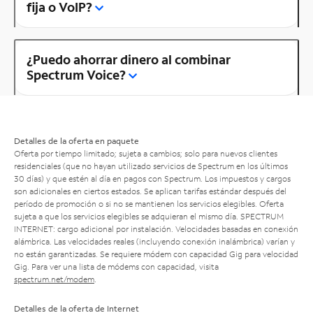
fija o VoIP?
¿Puedo ahorrar dinero al combinar
Spectrum Voice?
Detalles de la oferta en paquete
Oferta por tiempo limitado; sujeta a cambios; solo para nuevos clientes
residenciales (que no hayan utilizado servicios de Spectrum en los últimos
30 días) y que estén al día en pagos con Spectrum. Los impuestos y cargos
son adicionales en ciertos estados. Se aplican tarifas estándar después del
período de promoción o si no se mantienen los servicios elegibles. Oferta
sujeta a que los servicios elegibles se adquieran el mismo día. SPECTRUM
INTERNET: cargo adicional por instalación. Velocidades basadas en conexión
alámbrica. Las velocidades reales (incluyendo conexión inalámbrica) varían y
no están garantizadas. Se requiere módem con capacidad Gig para velocidad
Gig. Para ver una lista de módems con capacidad, visita
spectrum.net/modem
.
Detalles de la oferta de Internet