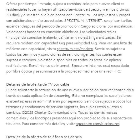
Oferta por tiempo limitado; sujeta a cambios; solo para nuevos clientes
residenciales (que no hayan utilizado servicios de Spectrum en los últimos
30 días) y que estén al día en pagos con Spectrum. Los impuestos y cargos
son adicionales en ciertos estados. SPECTRUM INTERNET: se aplican tarifas
estándar después del período de promoción. Cargo adicional por instalación.
Velocidades basadas en conexión alámbrica. Las velocidades reales
(incluyendo conexión inalámbrica) varían y no están garantizadas. Se
requiere módem con capacidad Gig para velocidad Gig. Para ver una lista de
módems con capacidad, visita
spectrum.net/modem
. Servicios sujetos a
todos los términos y condiciones de servicio vigentes, los cuales están
sujetos a cambios. No están disponibles en todas las áreas. Se aplican
restricciones. Rendimiento de Internet: Spectrum Internet está respaldado
por fibra óptica y se suministra a la propiedad mediante una red HFC.
Detalles de la oferta de TV por cable
Puede solicitarse la activación de una nueva suscripción para ver contenido a
través de cada aplicación de streaming. Esto no reemplaza las suscripciones
existentes; esas se administrarán por separado. Servicios sujetos a todos los
términos y condiciones de servicio vigentes, los cuales están sujetos a
cambios. ©2025 Charter Communications. Todas las demás marcas
comerciales y los logotipos presentes aquí son propiedad de sus respectivos
titulares. Para conocer más detalles, visita
spectrum.com/disclosures
.
Detalles de la oferta de teléfono residencial