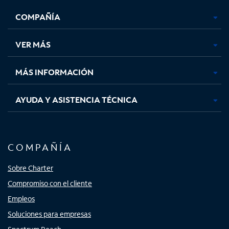
se
se
se
se
COMPAÑÍA
abre
abre
abre
abre
en
en
en
en
una
una
una
una
VER MÁS
pestaña
pestaña
pestaña
pestaña
nueva
nueva
nueva
nueva
MÁS INFORMACIÓN
AYUDA Y ASISTENCIA TÉCNICA
COMPAÑÍA
Sobre Charter
Compromiso con el cliente
Empleos
Soluciones para empresas