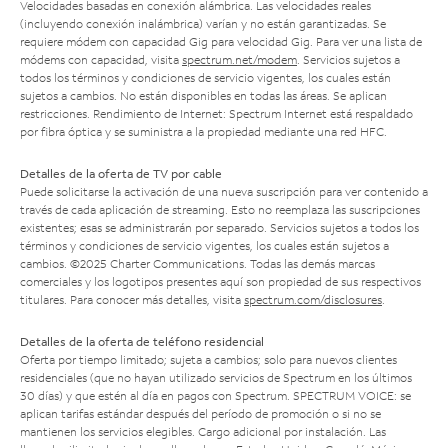
Velocidades basadas en conexión alámbrica. Las velocidades reales
(incluyendo conexión inalámbrica) varían y no están garantizadas. Se
requiere módem con capacidad Gig para velocidad Gig. Para ver una lista de
módems con capacidad, visita
spectrum.net/modem
. Servicios sujetos a
todos los términos y condiciones de servicio vigentes, los cuales están
sujetos a cambios. No están disponibles en todas las áreas. Se aplican
restricciones. Rendimiento de Internet: Spectrum Internet está respaldado
por fibra óptica y se suministra a la propiedad mediante una red HFC.
Detalles de la oferta de TV por cable
Puede solicitarse la activación de una nueva suscripción para ver contenido a
través de cada aplicación de streaming. Esto no reemplaza las suscripciones
existentes; esas se administrarán por separado. Servicios sujetos a todos los
términos y condiciones de servicio vigentes, los cuales están sujetos a
cambios. ©2025 Charter Communications. Todas las demás marcas
comerciales y los logotipos presentes aquí son propiedad de sus respectivos
titulares. Para conocer más detalles, visita
spectrum.com/disclosures
.
Detalles de la oferta de teléfono residencial
Oferta por tiempo limitado; sujeta a cambios; solo para nuevos clientes
residenciales (que no hayan utilizado servicios de Spectrum en los últimos
30 días) y que estén al día en pagos con Spectrum. SPECTRUM VOICE: se
aplican tarifas estándar después del período de promoción o si no se
mantienen los servicios elegibles. Cargo adicional por instalación. Las