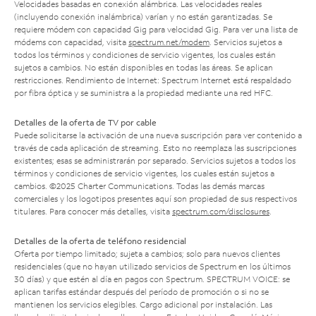
Velocidades basadas en conexión alámbrica. Las velocidades reales
(incluyendo conexión inalámbrica) varían y no están garantizadas. Se
requiere módem con capacidad Gig para velocidad Gig. Para ver una lista de
módems con capacidad, visita
spectrum.net/modem
. Servicios sujetos a
todos los términos y condiciones de servicio vigentes, los cuales están
sujetos a cambios. No están disponibles en todas las áreas. Se aplican
restricciones. Rendimiento de Internet: Spectrum Internet está respaldado
por fibra óptica y se suministra a la propiedad mediante una red HFC.
Detalles de la oferta de TV por cable
Puede solicitarse la activación de una nueva suscripción para ver contenido a
través de cada aplicación de streaming. Esto no reemplaza las suscripciones
existentes; esas se administrarán por separado. Servicios sujetos a todos los
términos y condiciones de servicio vigentes, los cuales están sujetos a
cambios. ©2025 Charter Communications. Todas las demás marcas
comerciales y los logotipos presentes aquí son propiedad de sus respectivos
titulares. Para conocer más detalles, visita
spectrum.com/disclosures
.
Detalles de la oferta de teléfono residencial
Oferta por tiempo limitado; sujeta a cambios; solo para nuevos clientes
residenciales (que no hayan utilizado servicios de Spectrum en los últimos
30 días) y que estén al día en pagos con Spectrum. SPECTRUM VOICE: se
aplican tarifas estándar después del período de promoción o si no se
mantienen los servicios elegibles. Cargo adicional por instalación. Las