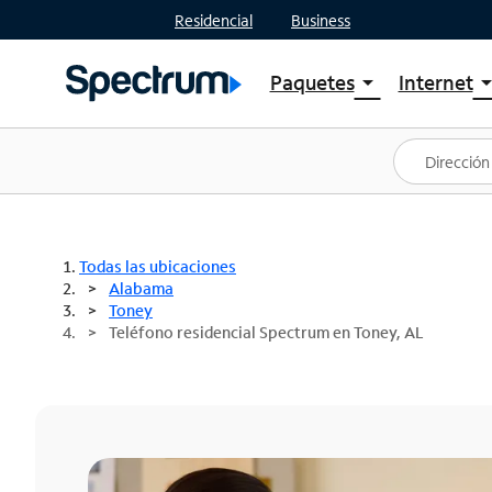
Residencial
Business
Paquetes
Internet
arrow_drop_down
arrow_drop
Ver paquetes
Spectr
Spectrum One
Planes
Mejores ofertas
Spectr
Ofertas en tu área
Intern
Todas las ubicaciones
Alabama
Toney
Teléfono residencial Spectrum en Toney, AL