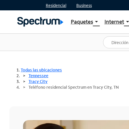
Residencial
Business
Paquetes
Internet
arrow_drop_down
arrow_drop
Ver paquetes
Spectr
Spectrum One
Planes
Mejores ofertas
Spectr
Ofertas en tu área
Intern
Todas las ubicaciones
Tennessee
Tracy City
Teléfono residencial Spectrum en Tracy City, TN