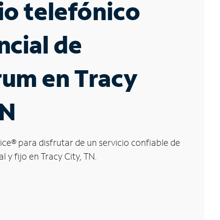
io telefónico
ncial de
rum en Tracy
TN
ice
®
para disfrutar de un servicio confiable de
l y fijo en Tracy City, TN.