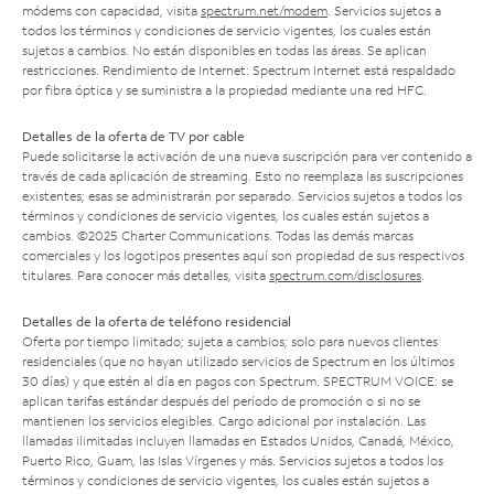
módems con capacidad, visita
spectrum.net/modem
. Servicios sujetos a
todos los términos y condiciones de servicio vigentes, los cuales están
sujetos a cambios. No están disponibles en todas las áreas. Se aplican
restricciones. Rendimiento de Internet: Spectrum Internet está respaldado
por fibra óptica y se suministra a la propiedad mediante una red HFC.
Detalles de la oferta de TV por cable
Puede solicitarse la activación de una nueva suscripción para ver contenido a
través de cada aplicación de streaming. Esto no reemplaza las suscripciones
existentes; esas se administrarán por separado. Servicios sujetos a todos los
términos y condiciones de servicio vigentes, los cuales están sujetos a
cambios. ©2025 Charter Communications. Todas las demás marcas
comerciales y los logotipos presentes aquí son propiedad de sus respectivos
titulares. Para conocer más detalles, visita
spectrum.com/disclosures
.
Detalles de la oferta de teléfono residencial
Oferta por tiempo limitado; sujeta a cambios; solo para nuevos clientes
residenciales (que no hayan utilizado servicios de Spectrum en los últimos
30 días) y que estén al día en pagos con Spectrum. SPECTRUM VOICE: se
aplican tarifas estándar después del período de promoción o si no se
mantienen los servicios elegibles. Cargo adicional por instalación. Las
llamadas ilimitadas incluyen llamadas en Estados Unidos, Canadá, México,
Puerto Rico, Guam, las Islas Vírgenes y más. Servicios sujetos a todos los
términos y condiciones de servicio vigentes, los cuales están sujetos a