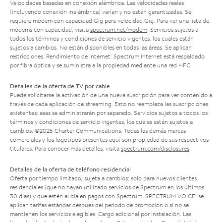
Velocidades basadas en conexión alámbrica. Las velocidades reales
(incluyendo conexión inalámbrica) varían y no están garantizadas. Se
requiere módem con capacidad Gig para velocidad Gig. Para ver una lista de
módems con capacidad, visita
spectrum.net/modem
. Servicios sujetos a
todos los términos y condiciones de servicio vigentes, los cuales están
sujetos a cambios. No están disponibles en todas las áreas. Se aplican
restricciones. Rendimiento de Internet: Spectrum Internet está respaldado
por fibra óptica y se suministra a la propiedad mediante una red HFC.
Detalles de la oferta de TV por cable
Puede solicitarse la activación de una nueva suscripción para ver contenido a
través de cada aplicación de streaming. Esto no reemplaza las suscripciones
existentes; esas se administrarán por separado. Servicios sujetos a todos los
términos y condiciones de servicio vigentes, los cuales están sujetos a
cambios. ©2025 Charter Communications. Todas las demás marcas
comerciales y los logotipos presentes aquí son propiedad de sus respectivos
titulares. Para conocer más detalles, visita
spectrum.com/disclosures
.
Detalles de la oferta de teléfono residencial
Oferta por tiempo limitado; sujeta a cambios; solo para nuevos clientes
residenciales (que no hayan utilizado servicios de Spectrum en los últimos
30 días) y que estén al día en pagos con Spectrum. SPECTRUM VOICE: se
aplican tarifas estándar después del período de promoción o si no se
mantienen los servicios elegibles. Cargo adicional por instalación. Las