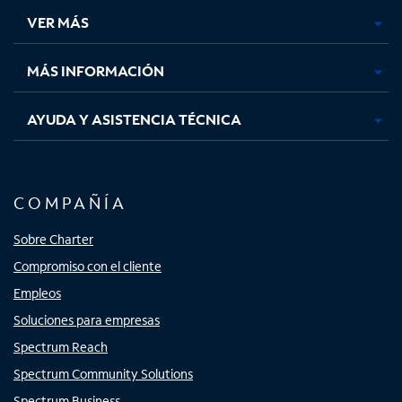
una
una
una
una
VER MÁS
pestaña
pestaña
pestaña
pestaña
nueva
nueva
nueva
nueva
MÁS INFORMACIÓN
AYUDA Y ASISTENCIA TÉCNICA
COMPAÑÍA
Sobre Charter
Compromiso con el cliente
Empleos
Soluciones para empresas
Spectrum Reach
Spectrum Community Solutions
Spectrum Business