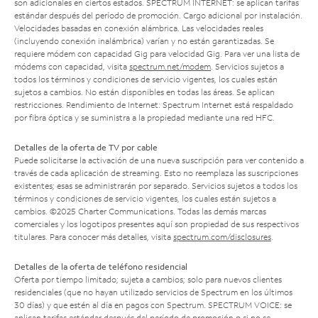
son adicionales en ciertos estados. SPECTRUM INTERNET: se aplican tarifas
estándar después del período de promoción. Cargo adicional por instalación.
Velocidades basadas en conexión alámbrica. Las velocidades reales
(incluyendo conexión inalámbrica) varían y no están garantizadas. Se
requiere módem con capacidad Gig para velocidad Gig. Para ver una lista de
módems con capacidad, visita
spectrum.net/modem
. Servicios sujetos a
todos los términos y condiciones de servicio vigentes, los cuales están
sujetos a cambios. No están disponibles en todas las áreas. Se aplican
restricciones. Rendimiento de Internet: Spectrum Internet está respaldado
por fibra óptica y se suministra a la propiedad mediante una red HFC.
Detalles de la oferta de TV por cable
Puede solicitarse la activación de una nueva suscripción para ver contenido a
través de cada aplicación de streaming. Esto no reemplaza las suscripciones
existentes; esas se administrarán por separado. Servicios sujetos a todos los
términos y condiciones de servicio vigentes, los cuales están sujetos a
cambios. ©2025 Charter Communications. Todas las demás marcas
comerciales y los logotipos presentes aquí son propiedad de sus respectivos
titulares. Para conocer más detalles, visita
spectrum.com/disclosures
.
Detalles de la oferta de teléfono residencial
Oferta por tiempo limitado; sujeta a cambios; solo para nuevos clientes
residenciales (que no hayan utilizado servicios de Spectrum en los últimos
30 días) y que estén al día en pagos con Spectrum. SPECTRUM VOICE: se
aplican tarifas estándar después del período de promoción o si no se