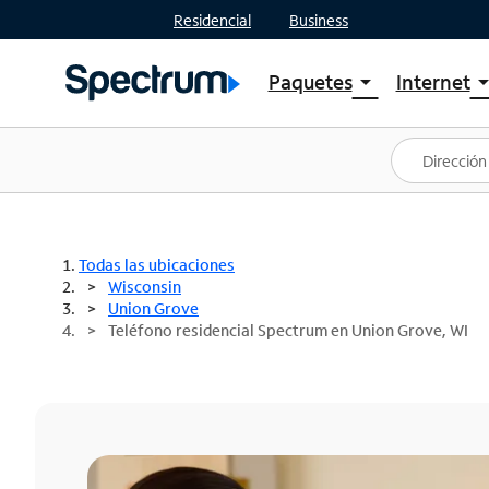
Residencial
Business
Paquetes
Internet
arrow_drop_down
arrow_drop
Ver paquetes
Spectr
Spectrum One
Planes
Mejores ofertas
Spectr
Ofertas en tu área
Intern
Todas las ubicaciones
Wisconsin
Union Grove
Teléfono residencial Spectrum en Union Grove, WI