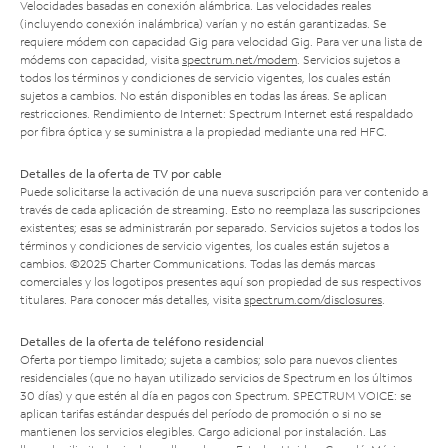
Velocidades basadas en conexión alámbrica. Las velocidades reales
(incluyendo conexión inalámbrica) varían y no están garantizadas. Se
requiere módem con capacidad Gig para velocidad Gig. Para ver una lista de
módems con capacidad, visita
spectrum.net/modem
. Servicios sujetos a
todos los términos y condiciones de servicio vigentes, los cuales están
sujetos a cambios. No están disponibles en todas las áreas. Se aplican
restricciones. Rendimiento de Internet: Spectrum Internet está respaldado
por fibra óptica y se suministra a la propiedad mediante una red HFC.
Detalles de la oferta de TV por cable
Puede solicitarse la activación de una nueva suscripción para ver contenido a
través de cada aplicación de streaming. Esto no reemplaza las suscripciones
existentes; esas se administrarán por separado. Servicios sujetos a todos los
términos y condiciones de servicio vigentes, los cuales están sujetos a
cambios. ©2025 Charter Communications. Todas las demás marcas
comerciales y los logotipos presentes aquí son propiedad de sus respectivos
titulares. Para conocer más detalles, visita
spectrum.com/disclosures
.
Detalles de la oferta de teléfono residencial
Oferta por tiempo limitado; sujeta a cambios; solo para nuevos clientes
residenciales (que no hayan utilizado servicios de Spectrum en los últimos
30 días) y que estén al día en pagos con Spectrum. SPECTRUM VOICE: se
aplican tarifas estándar después del período de promoción o si no se
mantienen los servicios elegibles. Cargo adicional por instalación. Las