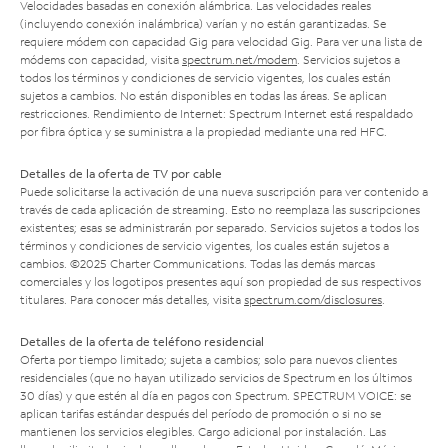
Velocidades basadas en conexión alámbrica. Las velocidades reales
(incluyendo conexión inalámbrica) varían y no están garantizadas. Se
requiere módem con capacidad Gig para velocidad Gig. Para ver una lista de
módems con capacidad, visita
spectrum.net/modem
. Servicios sujetos a
todos los términos y condiciones de servicio vigentes, los cuales están
sujetos a cambios. No están disponibles en todas las áreas. Se aplican
restricciones. Rendimiento de Internet: Spectrum Internet está respaldado
por fibra óptica y se suministra a la propiedad mediante una red HFC.
Detalles de la oferta de TV por cable
Puede solicitarse la activación de una nueva suscripción para ver contenido a
través de cada aplicación de streaming. Esto no reemplaza las suscripciones
existentes; esas se administrarán por separado. Servicios sujetos a todos los
términos y condiciones de servicio vigentes, los cuales están sujetos a
cambios. ©2025 Charter Communications. Todas las demás marcas
comerciales y los logotipos presentes aquí son propiedad de sus respectivos
titulares. Para conocer más detalles, visita
spectrum.com/disclosures
.
Detalles de la oferta de teléfono residencial
Oferta por tiempo limitado; sujeta a cambios; solo para nuevos clientes
residenciales (que no hayan utilizado servicios de Spectrum en los últimos
30 días) y que estén al día en pagos con Spectrum. SPECTRUM VOICE: se
aplican tarifas estándar después del período de promoción o si no se
mantienen los servicios elegibles. Cargo adicional por instalación. Las