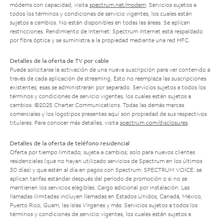
módems con capacidad, visita
spectrum.net/modem
. Servicios sujetos a
todos los términos y condiciones de servicio vigentes, los cuales están
sujetos a cambios. No están disponibles en todas las áreas. Se aplican
restricciones. Rendimiento de Internet: Spectrum Internet está respaldado
por fibra óptica y se suministra a la propiedad mediante una red HFC.
Detalles de la oferta de TV por cable
Puede solicitarse la activación de una nueva suscripción para ver contenido a
través de cada aplicación de streaming. Esto no reemplaza las suscripciones
existentes; esas se administrarán por separado. Servicios sujetos a todos los
términos y condiciones de servicio vigentes, los cuales están sujetos a
cambios. ©2025 Charter Communications. Todas las demás marcas
comerciales y los logotipos presentes aquí son propiedad de sus respectivos
titulares. Para conocer más detalles, visita
spectrum.com/disclosures
.
Detalles de la oferta de teléfono residencial
Oferta por tiempo limitado; sujeta a cambios; solo para nuevos clientes
residenciales (que no hayan utilizado servicios de Spectrum en los últimos
30 días) y que estén al día en pagos con Spectrum. SPECTRUM VOICE: se
aplican tarifas estándar después del período de promoción o si no se
mantienen los servicios elegibles. Cargo adicional por instalación. Las
llamadas ilimitadas incluyen llamadas en Estados Unidos, Canadá, México,
Puerto Rico, Guam, las Islas Vírgenes y más. Servicios sujetos a todos los
términos y condiciones de servicio vigentes, los cuales están sujetos a