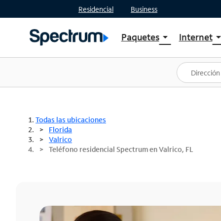
Residencial
Business
Paquetes
Internet
arrow_drop_down
arrow_drop
Ver paquetes
Spectr
Spectrum One
Planes
Mejores ofertas
Spectr
Ofertas en tu área
Intern
Todas las ubicaciones
Florida
Valrico
Teléfono residencial Spectrum en Valrico, FL