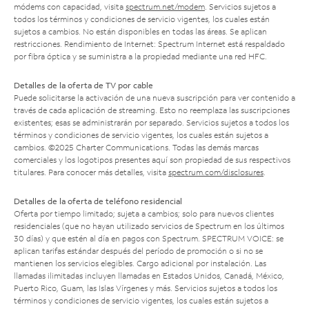
módems con capacidad, visita
spectrum.net/modem
. Servicios sujetos a
todos los términos y condiciones de servicio vigentes, los cuales están
sujetos a cambios. No están disponibles en todas las áreas. Se aplican
restricciones. Rendimiento de Internet: Spectrum Internet está respaldado
por fibra óptica y se suministra a la propiedad mediante una red HFC.
Detalles de la oferta de TV por cable
Puede solicitarse la activación de una nueva suscripción para ver contenido a
través de cada aplicación de streaming. Esto no reemplaza las suscripciones
existentes; esas se administrarán por separado. Servicios sujetos a todos los
términos y condiciones de servicio vigentes, los cuales están sujetos a
cambios. ©2025 Charter Communications. Todas las demás marcas
comerciales y los logotipos presentes aquí son propiedad de sus respectivos
titulares. Para conocer más detalles, visita
spectrum.com/disclosures
.
Detalles de la oferta de teléfono residencial
Oferta por tiempo limitado; sujeta a cambios; solo para nuevos clientes
residenciales (que no hayan utilizado servicios de Spectrum en los últimos
30 días) y que estén al día en pagos con Spectrum. SPECTRUM VOICE: se
aplican tarifas estándar después del período de promoción o si no se
mantienen los servicios elegibles. Cargo adicional por instalación. Las
llamadas ilimitadas incluyen llamadas en Estados Unidos, Canadá, México,
Puerto Rico, Guam, las Islas Vírgenes y más. Servicios sujetos a todos los
términos y condiciones de servicio vigentes, los cuales están sujetos a