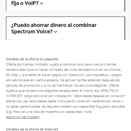
fija o VoIP?
¿Puedo ahorrar dinero al combinar
Spectrum Voice?
Detalles de la oferta en paquete
Oferta por tiempo limitado; sujeta a cambios; solo para nuevos clientes
residenciales (que no hayan utilizado servicios de Spectrum en los últimos
30 días) y que estén al día en pagos con Spectrum. Los impuestos y cargos
son adicionales en ciertos estados. Se aplican tarifas estándar después del
período de promoción o si no se mantienen los servicios elegibles. Oferta
sujeta a que los servicios elegibles se adquieran el mismo día. SPECTRUM
INTERNET: cargo adicional por instalación. Velocidades basadas en conexión
alámbrica. Las velocidades reales (incluyendo conexión inalámbrica) varían y
no están garantizadas. Se requiere módem con capacidad Gig para velocidad
Gig. Para ver una lista de módems con capacidad, visita
spectrum.net/modem
.
Detalles de la oferta de Internet