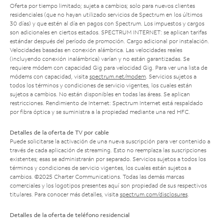
Oferta por tiempo limitado; sujeta a cambios; solo para nuevos clientes
residenciales (que no hayan utilizado servicios de Spectrum en los últimos
30 días) y que estén al día en pagos con Spectrum. Los impuestos y cargos
son adicionales en ciertos estados. SPECTRUM INTERNET: se aplican tarifas
estándar después del período de promoción. Cargo adicional por instalación.
Velocidades basadas en conexión alámbrica. Las velocidades reales
(incluyendo conexión inalámbrica) varían y no están garantizadas. Se
requiere módem con capacidad Gig para velocidad Gig. Para ver una lista de
módems con capacidad, visita
spectrum.net/modem
. Servicios sujetos a
todos los términos y condiciones de servicio vigentes, los cuales están
sujetos a cambios. No están disponibles en todas las áreas. Se aplican
restricciones. Rendimiento de Internet: Spectrum Internet está respaldado
por fibra óptica y se suministra a la propiedad mediante una red HFC.
Detalles de la oferta de TV por cable
Puede solicitarse la activación de una nueva suscripción para ver contenido a
través de cada aplicación de streaming. Esto no reemplaza las suscripciones
existentes; esas se administrarán por separado. Servicios sujetos a todos los
términos y condiciones de servicio vigentes, los cuales están sujetos a
cambios. ©2025 Charter Communications. Todas las demás marcas
comerciales y los logotipos presentes aquí son propiedad de sus respectivos
titulares. Para conocer más detalles, visita
spectrum.com/disclosures
.
Detalles de la oferta de teléfono residencial