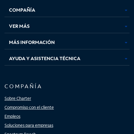
se
se
se
se
COMPAÑÍA
abre
abre
abre
abre
en
en
en
en
una
una
una
una
VER MÁS
pestaña
pestaña
pestaña
pestaña
nueva
nueva
nueva
nueva
MÁS INFORMACIÓN
AYUDA Y ASISTENCIA TÉCNICA
COMPAÑÍA
Sobre Charter
Compromiso con el cliente
Empleos
Soluciones para empresas