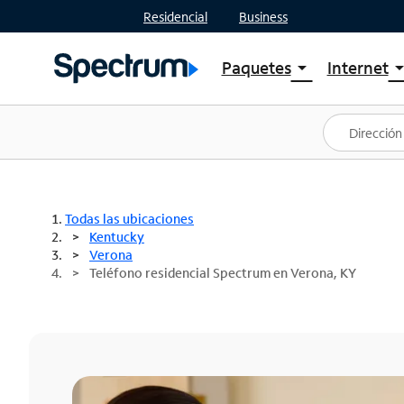
Residencial
Business
Paquetes
Internet
arrow_drop_down
arrow_drop
Ver paquetes
Spectr
Spectrum One
Planes
Mejores ofertas
Spectr
Ofertas en tu área
Intern
Todas las ubicaciones
Kentucky
Verona
Teléfono residencial Spectrum en Verona, KY