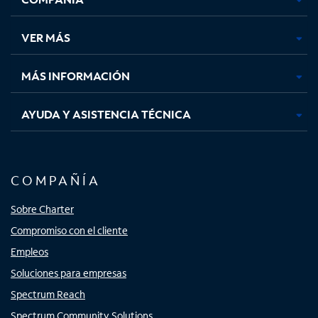
en
en
en
en
una
una
una
una
VER MÁS
pestaña
pestaña
pestaña
pestaña
nueva
nueva
nueva
nueva
MÁS INFORMACIÓN
AYUDA Y ASISTENCIA TÉCNICA
COMPAÑÍA
Sobre Charter
Compromiso con el cliente
Empleos
Soluciones para empresas
Spectrum Reach
Spectrum Community Solutions