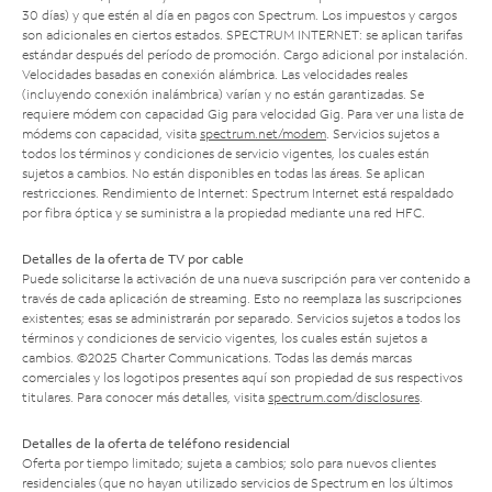
30 días) y que estén al día en pagos con Spectrum. Los impuestos y cargos
son adicionales en ciertos estados. SPECTRUM INTERNET: se aplican tarifas
estándar después del período de promoción. Cargo adicional por instalación.
Velocidades basadas en conexión alámbrica. Las velocidades reales
(incluyendo conexión inalámbrica) varían y no están garantizadas. Se
requiere módem con capacidad Gig para velocidad Gig. Para ver una lista de
módems con capacidad, visita
spectrum.net/modem
. Servicios sujetos a
todos los términos y condiciones de servicio vigentes, los cuales están
sujetos a cambios. No están disponibles en todas las áreas. Se aplican
restricciones. Rendimiento de Internet: Spectrum Internet está respaldado
por fibra óptica y se suministra a la propiedad mediante una red HFC.
Detalles de la oferta de TV por cable
Puede solicitarse la activación de una nueva suscripción para ver contenido a
través de cada aplicación de streaming. Esto no reemplaza las suscripciones
existentes; esas se administrarán por separado. Servicios sujetos a todos los
términos y condiciones de servicio vigentes, los cuales están sujetos a
cambios. ©2025 Charter Communications. Todas las demás marcas
comerciales y los logotipos presentes aquí son propiedad de sus respectivos
titulares. Para conocer más detalles, visita
spectrum.com/disclosures
.
Detalles de la oferta de teléfono residencial
Oferta por tiempo limitado; sujeta a cambios; solo para nuevos clientes
residenciales (que no hayan utilizado servicios de Spectrum en los últimos