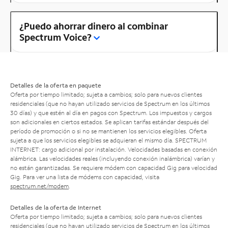
¿Puedo ahorrar dinero al combinar
Spectrum Voice?
Detalles de la oferta en paquete
Oferta por tiempo limitado; sujeta a cambios; solo para nuevos clientes
residenciales (que no hayan utilizado servicios de Spectrum en los últimos
30 días) y que estén al día en pagos con Spectrum. Los impuestos y cargos
son adicionales en ciertos estados. Se aplican tarifas estándar después del
período de promoción o si no se mantienen los servicios elegibles. Oferta
sujeta a que los servicios elegibles se adquieran el mismo día. SPECTRUM
INTERNET: cargo adicional por instalación. Velocidades basadas en conexión
alámbrica. Las velocidades reales (incluyendo conexión inalámbrica) varían y
no están garantizadas. Se requiere módem con capacidad Gig para velocidad
Gig. Para ver una lista de módems con capacidad, visita
spectrum.net/modem
.
Detalles de la oferta de Internet
Oferta por tiempo limitado; sujeta a cambios; solo para nuevos clientes
residenciales (que no hayan utilizado servicios de Spectrum en los últimos