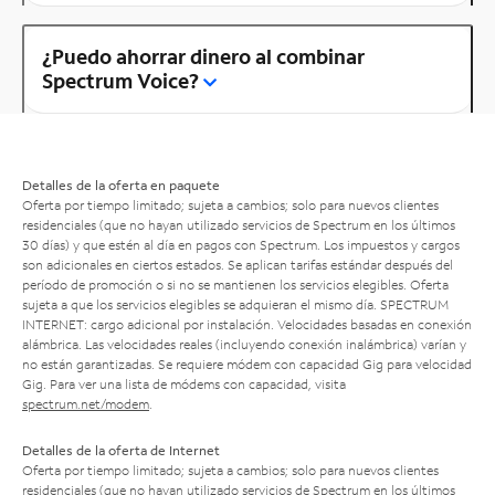
¿Puedo ahorrar dinero al combinar
Spectrum Voice?
Detalles de la oferta en paquete
Oferta por tiempo limitado; sujeta a cambios; solo para nuevos clientes
residenciales (que no hayan utilizado servicios de Spectrum en los últimos
30 días) y que estén al día en pagos con Spectrum. Los impuestos y cargos
son adicionales en ciertos estados. Se aplican tarifas estándar después del
período de promoción o si no se mantienen los servicios elegibles. Oferta
sujeta a que los servicios elegibles se adquieran el mismo día. SPECTRUM
INTERNET: cargo adicional por instalación. Velocidades basadas en conexión
alámbrica. Las velocidades reales (incluyendo conexión inalámbrica) varían y
no están garantizadas. Se requiere módem con capacidad Gig para velocidad
Gig. Para ver una lista de módems con capacidad, visita
spectrum.net/modem
.
Detalles de la oferta de Internet
Oferta por tiempo limitado; sujeta a cambios; solo para nuevos clientes
residenciales (que no hayan utilizado servicios de Spectrum en los últimos