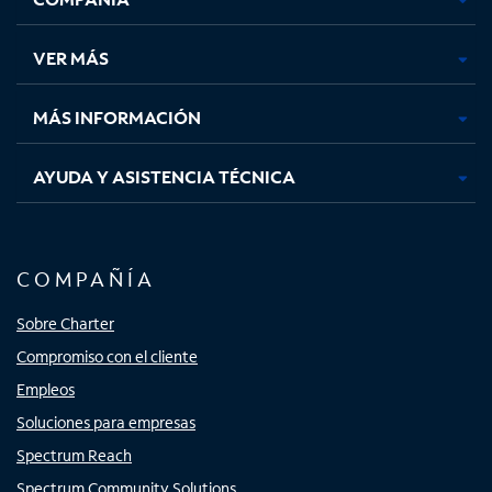
en
en
en
en
una
una
una
una
VER MÁS
pestaña
pestaña
pestaña
pestaña
nueva
nueva
nueva
nueva
MÁS INFORMACIÓN
AYUDA Y ASISTENCIA TÉCNICA
COMPAÑÍA
Sobre Charter
Compromiso con el cliente
Empleos
Soluciones para empresas
Spectrum Reach
Spectrum Community Solutions