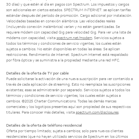
30 días) y que estén al día en pagos con Spectrum. Los impuestos y cargos
son adicionales en ciertos estados. SPECTRUM INTERNET: se aplican tarifas
estándar después del período de promoción. Cargo adicional por instalación.
Velocidades basadas en conexión alámbrica. Las velocidades reales
(incluyendo conexión inalámbrica) varían y no están garantizadas. Se
requiere módem con capacidad Gig para velocidad Gig. Para ver una lista de
módems con capacidad, visita
spectrum.net/modem
. Servicios sujetos a
todos los términos y condiciones de servicio vigentes, los cuales están
sujetos a cambios. No están disponibles en todas las áreas. Se aplican
restricciones. Rendimiento de Internet: Spectrum Internet está respaldado
por fibra óptica y se suministra a la propiedad mediante una red HFC.
Detalles de la oferta de TV por cable
Puede solicitarse la activación de una nueva suscripción para ver contenido a
través de cada aplicación de streaming. Esto no reemplaza las suscripciones
existentes; esas se administrarán por separado. Servicios sujetos a todos los
términos y condiciones de servicio vigentes, los cuales están sujetos a
cambios. ©2025 Charter Communications. Todas las demás marcas
comerciales y los logotipos presentes aquí son propiedad de sus respectivos
titulares. Para conocer más detalles, visita
spectrum.com/disclosures
.
Detalles de la oferta de teléfono residencial
Oferta por tiempo limitado; sujeta a cambios; solo para nuevos clientes
residenciales (que no hayan utilizado servicios de Spectrum en los últimos