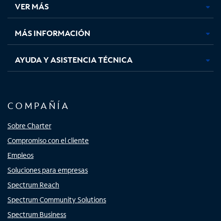
VER MÁS
pestaña
pestaña
pestaña
pestaña
nueva
nueva
nueva
nueva
MÁS INFORMACIÓN
AYUDA Y ASISTENCIA TÉCNICA
COMPAÑÍA
Sobre Charter
Compromiso con el cliente
Empleos
Soluciones para empresas
Spectrum Reach
Spectrum Community Solutions
Spectrum Business