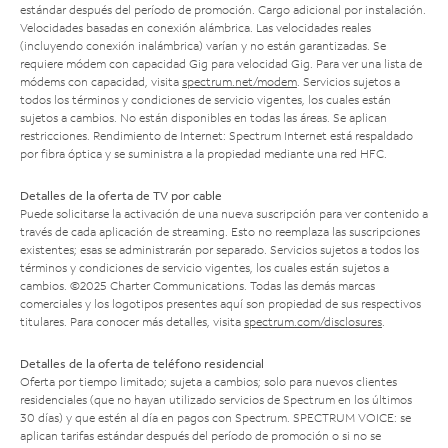
estándar después del período de promoción. Cargo adicional por instalación.
Velocidades basadas en conexión alámbrica. Las velocidades reales
(incluyendo conexión inalámbrica) varían y no están garantizadas. Se
requiere módem con capacidad Gig para velocidad Gig. Para ver una lista de
módems con capacidad, visita
spectrum.net/modem
. Servicios sujetos a
todos los términos y condiciones de servicio vigentes, los cuales están
sujetos a cambios. No están disponibles en todas las áreas. Se aplican
restricciones. Rendimiento de Internet: Spectrum Internet está respaldado
por fibra óptica y se suministra a la propiedad mediante una red HFC.
Detalles de la oferta de TV por cable
Puede solicitarse la activación de una nueva suscripción para ver contenido a
través de cada aplicación de streaming. Esto no reemplaza las suscripciones
existentes; esas se administrarán por separado. Servicios sujetos a todos los
términos y condiciones de servicio vigentes, los cuales están sujetos a
cambios. ©2025 Charter Communications. Todas las demás marcas
comerciales y los logotipos presentes aquí son propiedad de sus respectivos
titulares. Para conocer más detalles, visita
spectrum.com/disclosures
.
Detalles de la oferta de teléfono residencial
Oferta por tiempo limitado; sujeta a cambios; solo para nuevos clientes
residenciales (que no hayan utilizado servicios de Spectrum en los últimos
30 días) y que estén al día en pagos con Spectrum. SPECTRUM VOICE: se
aplican tarifas estándar después del período de promoción o si no se