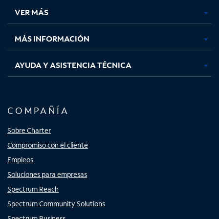
una
una
una
una
VER MÁS
pestaña
pestaña
pestaña
pestaña
nueva
nueva
nueva
nueva
MÁS INFORMACIÓN
AYUDA Y ASISTENCIA TÉCNICA
COMPAÑÍA
Sobre Charter
Compromiso con el cliente
Empleos
Soluciones para empresas
Spectrum Reach
Spectrum Community Solutions
Spectrum Business