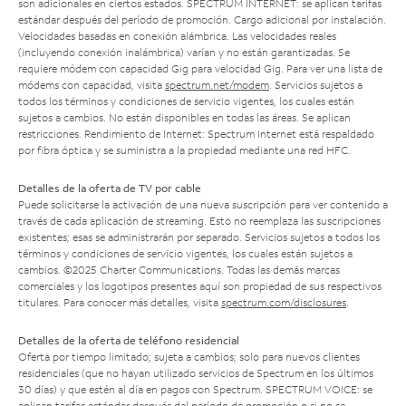
son adicionales en ciertos estados. SPECTRUM INTERNET: se aplican tarifas
estándar después del período de promoción. Cargo adicional por instalación.
Velocidades basadas en conexión alámbrica. Las velocidades reales
(incluyendo conexión inalámbrica) varían y no están garantizadas. Se
requiere módem con capacidad Gig para velocidad Gig. Para ver una lista de
módems con capacidad, visita
spectrum.net/modem
. Servicios sujetos a
todos los términos y condiciones de servicio vigentes, los cuales están
sujetos a cambios. No están disponibles en todas las áreas. Se aplican
restricciones. Rendimiento de Internet: Spectrum Internet está respaldado
por fibra óptica y se suministra a la propiedad mediante una red HFC.
Detalles de la oferta de TV por cable
Puede solicitarse la activación de una nueva suscripción para ver contenido a
través de cada aplicación de streaming. Esto no reemplaza las suscripciones
existentes; esas se administrarán por separado. Servicios sujetos a todos los
términos y condiciones de servicio vigentes, los cuales están sujetos a
cambios. ©2025 Charter Communications. Todas las demás marcas
comerciales y los logotipos presentes aquí son propiedad de sus respectivos
titulares. Para conocer más detalles, visita
spectrum.com/disclosures
.
Detalles de la oferta de teléfono residencial
Oferta por tiempo limitado; sujeta a cambios; solo para nuevos clientes
residenciales (que no hayan utilizado servicios de Spectrum en los últimos
30 días) y que estén al día en pagos con Spectrum. SPECTRUM VOICE: se
aplican tarifas estándar después del período de promoción o si no se