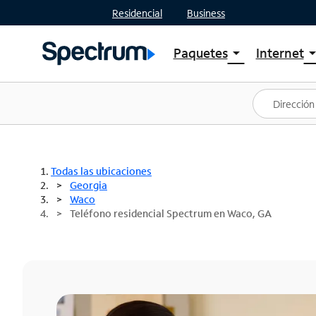
Residencial
Business
Paquetes
Internet
arrow_drop_down
arrow_drop
Ver paquetes
Spectr
Spectrum One
Planes
Mejores ofertas
Spectr
Ofertas en tu área
Intern
Todas las ubicaciones
Georgia
Waco
Teléfono residencial Spectrum en Waco, GA