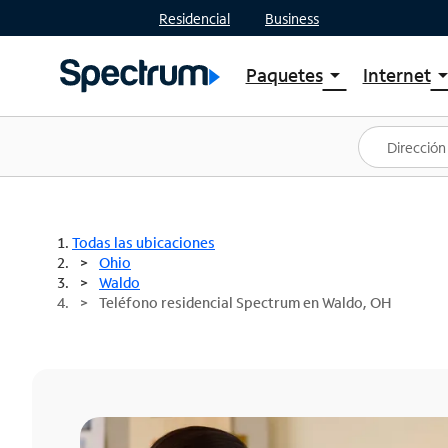
Residencial
Business
Paquetes
Internet
arrow_drop_down
arrow_drop
Ver paquetes
Spectr
Spectrum One
Planes
Mejores ofertas
Spectr
Ofertas en tu área
Intern
Todas las ubicaciones
Ohio
Waldo
Teléfono residencial Spectrum en Waldo, OH