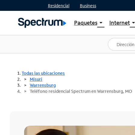
Residencial
Business
Paquetes
Internet
arrow_drop_down
arrow_drop
Ver paquetes
Spectr
Spectrum One
Planes
Mejores ofertas
Spectr
Ofertas en tu área
Intern
Todas las ubicaciones
Misuri
Warrensburg
Teléfono residencial Spectrum en Warrensburg, MO