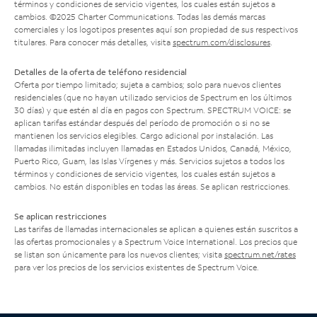
términos y condiciones de servicio vigentes, los cuales están sujetos a
cambios. ©2025 Charter Communications. Todas las demás marcas
comerciales y los logotipos presentes aquí son propiedad de sus respectivos
titulares. Para conocer más detalles, visita
spectrum.com/disclosures
.
Detalles de la oferta de teléfono residencial
Oferta por tiempo limitado; sujeta a cambios; solo para nuevos clientes
residenciales (que no hayan utilizado servicios de Spectrum en los últimos
30 días) y que estén al día en pagos con Spectrum. SPECTRUM VOICE: se
aplican tarifas estándar después del período de promoción o si no se
mantienen los servicios elegibles. Cargo adicional por instalación. Las
llamadas ilimitadas incluyen llamadas en Estados Unidos, Canadá, México,
Puerto Rico, Guam, las Islas Vírgenes y más. Servicios sujetos a todos los
términos y condiciones de servicio vigentes, los cuales están sujetos a
cambios. No están disponibles en todas las áreas. Se aplican restricciones.
Se aplican restricciones
Las tarifas de llamadas internacionales se aplican a quienes están suscritos a
las ofertas promocionales y a Spectrum Voice International. Los precios que
se listan son únicamente para los nuevos clientes; visita
spectrum.net/rates
para ver los precios de los servicios existentes de Spectrum Voice.