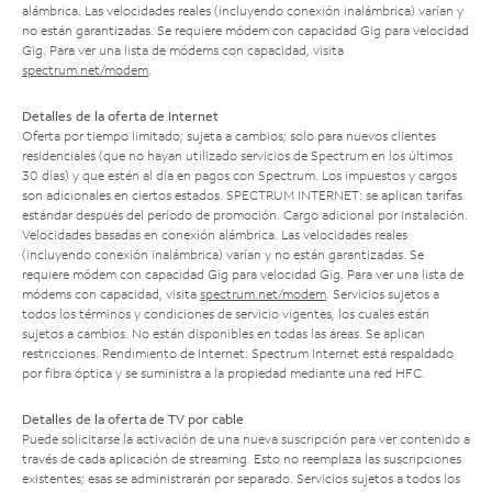
alámbrica. Las velocidades reales (incluyendo conexión inalámbrica) varían y
no están garantizadas. Se requiere módem con capacidad Gig para velocidad
Gig. Para ver una lista de módems con capacidad, visita
spectrum.net/modem
.
Detalles de la oferta de Internet
Oferta por tiempo limitado; sujeta a cambios; solo para nuevos clientes
residenciales (que no hayan utilizado servicios de Spectrum en los últimos
30 días) y que estén al día en pagos con Spectrum. Los impuestos y cargos
son adicionales en ciertos estados. SPECTRUM INTERNET: se aplican tarifas
estándar después del período de promoción. Cargo adicional por instalación.
Velocidades basadas en conexión alámbrica. Las velocidades reales
(incluyendo conexión inalámbrica) varían y no están garantizadas. Se
requiere módem con capacidad Gig para velocidad Gig. Para ver una lista de
módems con capacidad, visita
spectrum.net/modem
. Servicios sujetos a
todos los términos y condiciones de servicio vigentes, los cuales están
sujetos a cambios. No están disponibles en todas las áreas. Se aplican
restricciones. Rendimiento de Internet: Spectrum Internet está respaldado
por fibra óptica y se suministra a la propiedad mediante una red HFC.
Detalles de la oferta de TV por cable
Puede solicitarse la activación de una nueva suscripción para ver contenido a
través de cada aplicación de streaming. Esto no reemplaza las suscripciones
existentes; esas se administrarán por separado. Servicios sujetos a todos los