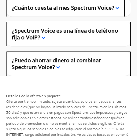
¿Cuánto cuesta al mes Spectrum Voice?
¿Spectrum Voice es una línea de teléfono
fija o VoIP?
¿Puedo ahorrar dinero al combinar
Spectrum Voice?
Detalles de la oferta en paquete
Oferta por tiempo limitado; sujeta a cambios; solo para nuevos clientes
residenciales (que no hayan utilizado servicios de Spectrum en los últimos
30 días) y que estén al día en pagos con Spectrum. Los impuestos y cargos
son adicionales en ciertos estados. Se aplican tarifas estándar después del
período de promoción o si no se mantienen los servicios elegibles. Oferta
sujeta a que los servicios elegibles se adquieran el mismo día. SPECTRUM
INTERNET: cargo adicional por instalación. Velocidades basadas en conexión