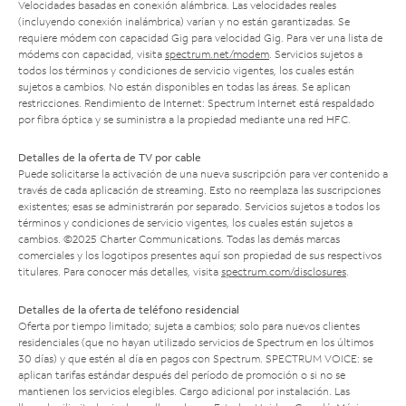
Velocidades basadas en conexión alámbrica. Las velocidades reales
(incluyendo conexión inalámbrica) varían y no están garantizadas. Se
requiere módem con capacidad Gig para velocidad Gig. Para ver una lista de
módems con capacidad, visita
spectrum.net/modem
. Servicios sujetos a
todos los términos y condiciones de servicio vigentes, los cuales están
sujetos a cambios. No están disponibles en todas las áreas. Se aplican
restricciones. Rendimiento de Internet: Spectrum Internet está respaldado
por fibra óptica y se suministra a la propiedad mediante una red HFC.
Detalles de la oferta de TV por cable
Puede solicitarse la activación de una nueva suscripción para ver contenido a
través de cada aplicación de streaming. Esto no reemplaza las suscripciones
existentes; esas se administrarán por separado. Servicios sujetos a todos los
términos y condiciones de servicio vigentes, los cuales están sujetos a
cambios. ©2025 Charter Communications. Todas las demás marcas
comerciales y los logotipos presentes aquí son propiedad de sus respectivos
titulares. Para conocer más detalles, visita
spectrum.com/disclosures
.
Detalles de la oferta de teléfono residencial
Oferta por tiempo limitado; sujeta a cambios; solo para nuevos clientes
residenciales (que no hayan utilizado servicios de Spectrum en los últimos
30 días) y que estén al día en pagos con Spectrum. SPECTRUM VOICE: se
aplican tarifas estándar después del período de promoción o si no se
mantienen los servicios elegibles. Cargo adicional por instalación. Las