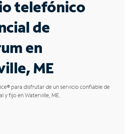
io telefónico
ncial de
rum en
ille, ME
ice
®
para disfrutar de un servicio confiable de
l y fijo en Waterville, ME.