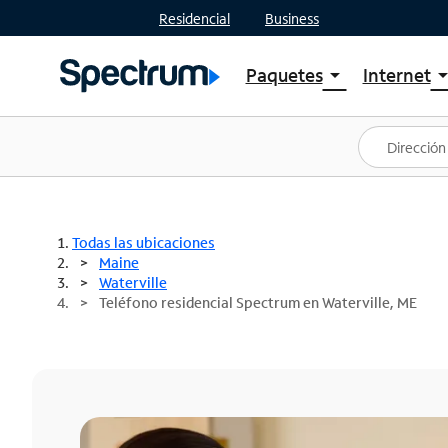
Residencial
Business
Paquetes
Internet
arrow_drop_down
arrow_drop
Ver paquetes
Spectr
Spectrum One
Planes
Mejores ofertas
Spectr
Ofertas en tu área
Intern
Todas las ubicaciones
Maine
Waterville
Teléfono residencial Spectrum en Waterville, ME