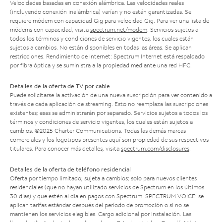
Velocidades basadas en conexión alámbrica. Las velocidades reales
(incluyendo conexión inalámbrica) varían y no están garantizadas. Se
requiere módem con capacidad Gig para velocidad Gig. Para ver una lista de
módems con capacidad, visita
spectrum.net/modem
. Servicios sujetos a
todos los términos y condiciones de servicio vigentes, los cuales están
sujetos a cambios. No están disponibles en todas las áreas. Se aplican
restricciones. Rendimiento de Internet: Spectrum Internet está respaldado
por fibra óptica y se suministra a la propiedad mediante una red HFC.
Detalles de la oferta de TV por cable
Puede solicitarse la activación de una nueva suscripción para ver contenido a
través de cada aplicación de streaming. Esto no reemplaza las suscripciones
existentes; esas se administrarán por separado. Servicios sujetos a todos los
términos y condiciones de servicio vigentes, los cuales están sujetos a
cambios. ©2025 Charter Communications. Todas las demás marcas
comerciales y los logotipos presentes aquí son propiedad de sus respectivos
titulares. Para conocer más detalles, visita
spectrum.com/disclosures
.
Detalles de la oferta de teléfono residencial
Oferta por tiempo limitado; sujeta a cambios; solo para nuevos clientes
residenciales (que no hayan utilizado servicios de Spectrum en los últimos
30 días) y que estén al día en pagos con Spectrum. SPECTRUM VOICE: se
aplican tarifas estándar después del período de promoción o si no se
mantienen los servicios elegibles. Cargo adicional por instalación. Las