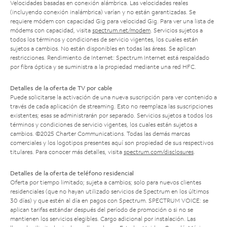
Velocidades basadas en conexión alámbrica. Las velocidades reales
(incluyendo conexión inalámbrica) varían y no están garantizadas. Se
requiere módem con capacidad Gig para velocidad Gig. Para ver una lista de
módems con capacidad, visita
spectrum.net/modem
. Servicios sujetos a
todos los términos y condiciones de servicio vigentes, los cuales están
sujetos a cambios. No están disponibles en todas las áreas. Se aplican
restricciones. Rendimiento de Internet: Spectrum Internet está respaldado
por fibra óptica y se suministra a la propiedad mediante una red HFC.
Detalles de la oferta de TV por cable
Puede solicitarse la activación de una nueva suscripción para ver contenido a
través de cada aplicación de streaming. Esto no reemplaza las suscripciones
existentes; esas se administrarán por separado. Servicios sujetos a todos los
términos y condiciones de servicio vigentes, los cuales están sujetos a
cambios. ©2025 Charter Communications. Todas las demás marcas
comerciales y los logotipos presentes aquí son propiedad de sus respectivos
titulares. Para conocer más detalles, visita
spectrum.com/disclosures
.
Detalles de la oferta de teléfono residencial
Oferta por tiempo limitado; sujeta a cambios; solo para nuevos clientes
residenciales (que no hayan utilizado servicios de Spectrum en los últimos
30 días) y que estén al día en pagos con Spectrum. SPECTRUM VOICE: se
aplican tarifas estándar después del período de promoción o si no se
mantienen los servicios elegibles. Cargo adicional por instalación. Las