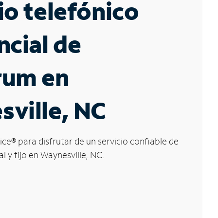
io telefónico
ncial de
rum en
ville, NC
ice
®
para disfrutar de un servicio confiable de
l y fijo en Waynesville, NC.