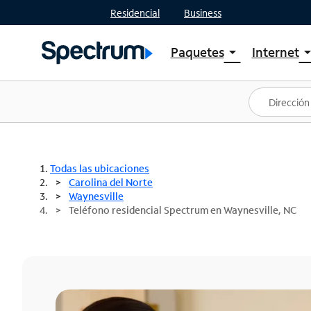
Residencial
Business
Paquetes
Internet
arrow_drop_down
arrow_drop
Ver paquetes
Spectr
Spectrum One
Planes
Mejores ofertas
Spectr
Ofertas en tu área
Intern
Todas las ubicaciones
Carolina del Norte
Waynesville
Teléfono residencial Spectrum en Waynesville, NC