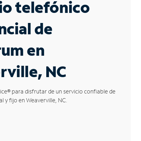
io telefónico
ncial de
rum en
ville, NC
ice
®
para disfrutar de un servicio confiable de
l y fijo en Weaverville, NC.