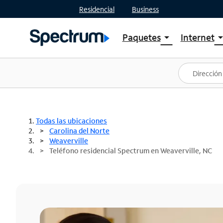
Residencial
Business
Paquetes
Internet
arrow_drop_down
arrow_drop
Ver paquetes
Spectr
Spectrum One
Planes
Mejores ofertas
Spectr
Ofertas en tu área
Intern
Todas las ubicaciones
Carolina del Norte
Weaverville
Teléfono residencial Spectrum en Weaverville, NC