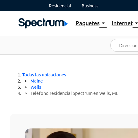
Residencial
Business
Paquetes
Internet
arrow_drop_down
arrow_drop
Ver paquetes
Spectr
Spectrum One
Planes
Mejores ofertas
Spectr
Ofertas en tu área
Intern
Todas las ubicaciones
Maine
Wells
Teléfono residencial Spectrum en Wells, ME