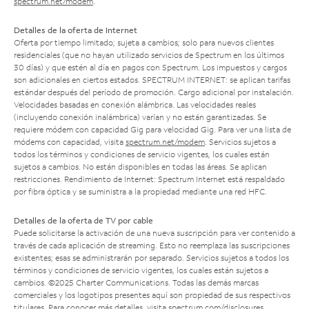
spectrum.net/modem
.
Detalles de la oferta de Internet
Oferta por tiempo limitado; sujeta a cambios; solo para nuevos clientes
residenciales (que no hayan utilizado servicios de Spectrum en los últimos
30 días) y que estén al día en pagos con Spectrum. Los impuestos y cargos
son adicionales en ciertos estados. SPECTRUM INTERNET: se aplican tarifas
estándar después del período de promoción. Cargo adicional por instalación.
Velocidades basadas en conexión alámbrica. Las velocidades reales
(incluyendo conexión inalámbrica) varían y no están garantizadas. Se
requiere módem con capacidad Gig para velocidad Gig. Para ver una lista de
módems con capacidad, visita
spectrum.net/modem
. Servicios sujetos a
todos los términos y condiciones de servicio vigentes, los cuales están
sujetos a cambios. No están disponibles en todas las áreas. Se aplican
restricciones. Rendimiento de Internet: Spectrum Internet está respaldado
por fibra óptica y se suministra a la propiedad mediante una red HFC.
Detalles de la oferta de TV por cable
Puede solicitarse la activación de una nueva suscripción para ver contenido a
través de cada aplicación de streaming. Esto no reemplaza las suscripciones
existentes; esas se administrarán por separado. Servicios sujetos a todos los
términos y condiciones de servicio vigentes, los cuales están sujetos a
cambios. ©2025 Charter Communications. Todas las demás marcas
comerciales y los logotipos presentes aquí son propiedad de sus respectivos
titulares. Para conocer más detalles, visita
spectrum.com/disclosures
.