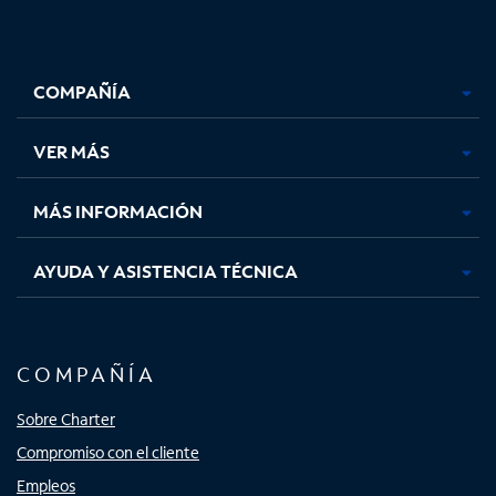
Facebook,
Instagram,
Youtube,
X,
se
se
se
se
COMPAÑÍA
abre
abre
abre
abre
en
en
en
en
una
una
una
una
VER MÁS
pestaña
pestaña
pestaña
pestaña
nueva
nueva
nueva
nueva
MÁS INFORMACIÓN
AYUDA Y ASISTENCIA TÉCNICA
COMPAÑÍA
Sobre Charter
Compromiso con el cliente
Empleos