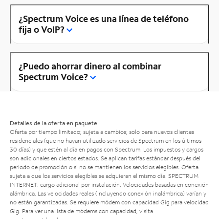
¿Spectrum Voice es una línea de teléfono
fija o VoIP?
¿Puedo ahorrar dinero al combinar
Spectrum Voice?
Detalles de la oferta en paquete
Oferta por tiempo limitado; sujeta a cambios; solo para nuevos clientes
residenciales (que no hayan utilizado servicios de Spectrum en los últimos
30 días) y que estén al día en pagos con Spectrum. Los impuestos y cargos
son adicionales en ciertos estados. Se aplican tarifas estándar después del
período de promoción o si no se mantienen los servicios elegibles. Oferta
sujeta a que los servicios elegibles se adquieran el mismo día. SPECTRUM
INTERNET: cargo adicional por instalación. Velocidades basadas en conexión
alámbrica. Las velocidades reales (incluyendo conexión inalámbrica) varían y
no están garantizadas. Se requiere módem con capacidad Gig para velocidad
Gig. Para ver una lista de módems con capacidad, visita