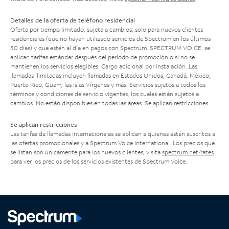
Detalles de la oferta de teléfono residencial
Oferta por tiempo limitado; sujeta a cambios; solo para nuevos clientes
residenciales (que no hayan utilizado servicios de Spectrum en los últimos
30 días) y que estén al día en pagos con Spectrum. SPECTRUM VOICE: se
aplican tarifas estándar después del período de promoción o si no se
mantienen los servicios elegibles. Cargo adicional por instalación. Las
llamadas ilimitadas incluyen llamadas en Estados Unidos, Canadá, México,
Puerto Rico, Guam, las Islas Vírgenes y más. Servicios sujetos a todos los
términos y condiciones de servicio vigentes, los cuales están sujetos a
cambios. No están disponibles en todas las áreas. Se aplican restricciones.
Se aplican restricciones
Las tarifas de llamadas internacionales se aplican a quienes están suscritos a
las ofertas promocionales y a Spectrum Voice International. Los precios que
se listan son únicamente para los nuevos clientes; visita
spectrum.net/rates
para ver los precios de los servicios existentes de Spectrum Voice.