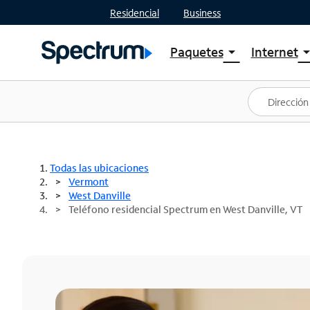
Residencial
Business
Paquetes
Internet
arrow_drop_down
arrow_drop
Ver paquetes
Spectr
Spectrum One
Planes
Mejores ofertas
Spectr
Ofertas en tu área
Intern
Todas las ubicaciones
Vermont
West Danville
Teléfono residencial Spectrum en West Danville, VT