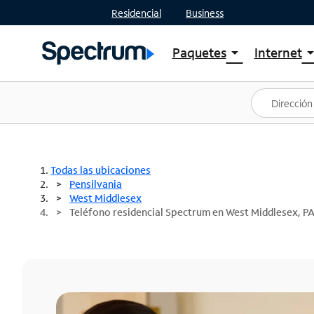
Residencial
Business
Paquetes
Internet
arrow_drop_down
arrow_drop
Ver paquetes
Spectr
Spectrum One
Planes
Mejores ofertas
Spectr
Ofertas en tu área
Intern
Todas las ubicaciones
Pensilvania
West Middlesex
Teléfono residencial Spectrum en West Middlesex, P