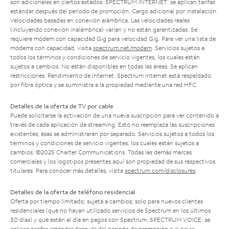
son adicionales en ciertos estados. SPECTRUM INTERNET: se aplican tarifas
estándar después del período de promoción. Cargo adicional por instalación.
Velocidades basadas en conexión alámbrica. Las velocidades reales
(incluyendo conexión inalámbrica) varían y no están garantizadas. Se
requiere módem con capacidad Gig para velocidad Gig. Para ver una lista de
módems con capacidad, visita
spectrum.net/modem
. Servicios sujetos a
todos los términos y condiciones de servicio vigentes, los cuales están
sujetos a cambios. No están disponibles en todas las áreas. Se aplican
restricciones. Rendimiento de Internet: Spectrum Internet está respaldado
por fibra óptica y se suministra a la propiedad mediante una red HFC.
Detalles de la oferta de TV por cable
Puede solicitarse la activación de una nueva suscripción para ver contenido a
través de cada aplicación de streaming. Esto no reemplaza las suscripciones
existentes; esas se administrarán por separado. Servicios sujetos a todos los
términos y condiciones de servicio vigentes, los cuales están sujetos a
cambios. ©2025 Charter Communications. Todas las demás marcas
comerciales y los logotipos presentes aquí son propiedad de sus respectivos
titulares. Para conocer más detalles, visita
spectrum.com/disclosures
.
Detalles de la oferta de teléfono residencial
Oferta por tiempo limitado; sujeta a cambios; solo para nuevos clientes
residenciales (que no hayan utilizado servicios de Spectrum en los últimos
30 días) y que estén al día en pagos con Spectrum. SPECTRUM VOICE: se
aplican tarifas estándar después del período de promoción o si no se