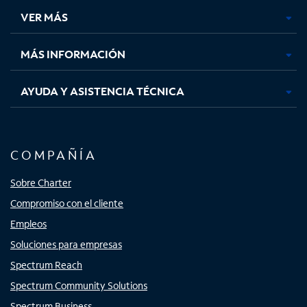
una
una
una
una
VER MÁS
pestaña
pestaña
pestaña
pestaña
nueva
nueva
nueva
nueva
MÁS INFORMACIÓN
AYUDA Y ASISTENCIA TÉCNICA
COMPAÑÍA
Sobre Charter
Compromiso con el cliente
Empleos
Soluciones para empresas
Spectrum Reach
Spectrum Community Solutions
Spectrum Business