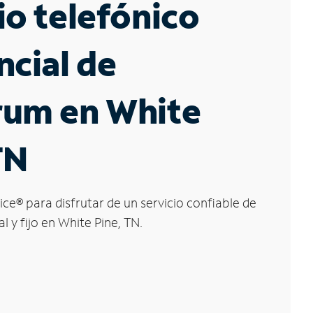
io telefónico
ncial de
rum en White
TN
ice
®
para disfrutar de un servicio confiable de
l y fijo en White Pine, TN.