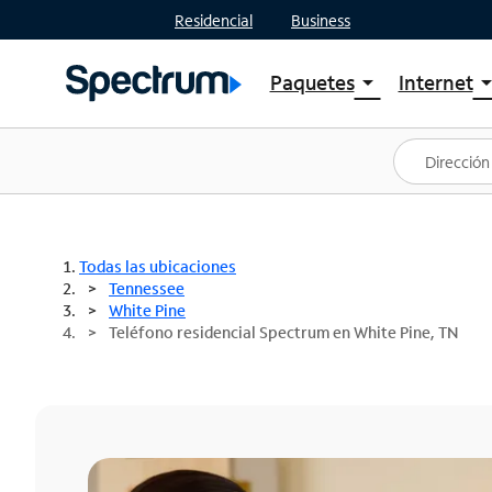
Residencial
Business
Paquetes
Internet
arrow_drop_down
arrow_drop
Ver paquetes
Spectr
Spectrum One
Planes
Mejores ofertas
Spectr
Ofertas en tu área
Intern
Todas las ubicaciones
Tennessee
White Pine
Teléfono residencial Spectrum en White Pine, TN