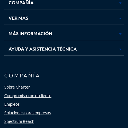
COMPAÑÍA
abre
abre
abre
abre
en
en
en
en
una
una
una
una
VER MÁS
pestaña
pestaña
pestaña
pestaña
nueva
nueva
nueva
nueva
MÁS INFORMACIÓN
AYUDA Y ASISTENCIA TÉCNICA
COMPAÑÍA
Sobre Charter
Compromiso con el cliente
Empleos
Soluciones para empresas
Spectrum Reach