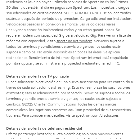
residenciales (que no hayan utilizado servicios de Spectrum en los últimos
30 días) y que estén al día en pagos con Spectrum. Los impuestos y cargos
son adicionales en ciertos estados. SPECTRUM INTERNET: se aplican tarifas
estándar después del período de promoción. Cargo adicional por instalación.
Velocidades basadas en conexión alámbrica. Las velocidades reales
(incluyendo conexión inalámbrica) varían y no están garantizadas. Se
requiere módem con capacidad Gig para velocidad Gig. Para ver una lista de
módems con capacidad, visita
spectrum.net/modem
. Servicios sujetos a
todos los términos y condiciones de servicio vigentes, los cuales están
sujetos a cambios. No están disponibles en todas las áreas. Se aplican
restricciones. Rendimiento de Internet: Spectrum Internet está respaldado
por fibra óptica y se suministra a la propiedad mediante una red HFC.
Detalles de la oferta de TV por cable
Puede solicitarse la activación de una nueva suscripción para ver contenido a
través de cada aplicación de streaming. Esto no reemplaza las suscripciones
existentes; esas se administrarán por separado. Servicios sujetos a todos los
términos y condiciones de servicio vigentes, los cuales están sujetos a
cambios. ©2025 Charter Communications. Todas las demás marcas
comerciales y los logotipos presentes aquí son propiedad de sus respectivos
titulares. Para conocer más detalles, visita
spectrum.com/disclosures
.
Detalles de la oferta de teléfono residencial
Oferta por tiempo limitado; sujeta a cambios; solo para nuevos clientes