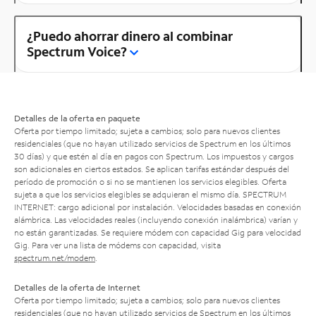
¿Puedo ahorrar dinero al combinar
Spectrum Voice?
Detalles de la oferta en paquete
Oferta por tiempo limitado; sujeta a cambios; solo para nuevos clientes
residenciales (que no hayan utilizado servicios de Spectrum en los últimos
30 días) y que estén al día en pagos con Spectrum. Los impuestos y cargos
son adicionales en ciertos estados. Se aplican tarifas estándar después del
período de promoción o si no se mantienen los servicios elegibles. Oferta
sujeta a que los servicios elegibles se adquieran el mismo día. SPECTRUM
INTERNET: cargo adicional por instalación. Velocidades basadas en conexión
alámbrica. Las velocidades reales (incluyendo conexión inalámbrica) varían y
no están garantizadas. Se requiere módem con capacidad Gig para velocidad
Gig. Para ver una lista de módems con capacidad, visita
spectrum.net/modem
.
Detalles de la oferta de Internet
Oferta por tiempo limitado; sujeta a cambios; solo para nuevos clientes
residenciales (que no hayan utilizado servicios de Spectrum en los últimos