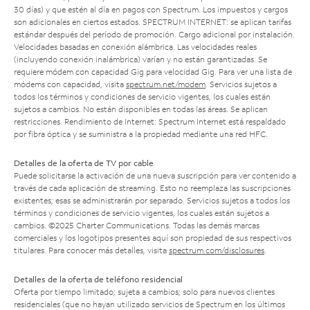
30 días) y que estén al día en pagos con Spectrum. Los impuestos y cargos
son adicionales en ciertos estados. SPECTRUM INTERNET: se aplican tarifas
estándar después del período de promoción. Cargo adicional por instalación.
Velocidades basadas en conexión alámbrica. Las velocidades reales
(incluyendo conexión inalámbrica) varían y no están garantizadas. Se
requiere módem con capacidad Gig para velocidad Gig. Para ver una lista de
módems con capacidad, visita
spectrum.net/modem
. Servicios sujetos a
todos los términos y condiciones de servicio vigentes, los cuales están
sujetos a cambios. No están disponibles en todas las áreas. Se aplican
restricciones. Rendimiento de Internet: Spectrum Internet está respaldado
por fibra óptica y se suministra a la propiedad mediante una red HFC.
Detalles de la oferta de TV por cable
Puede solicitarse la activación de una nueva suscripción para ver contenido a
través de cada aplicación de streaming. Esto no reemplaza las suscripciones
existentes; esas se administrarán por separado. Servicios sujetos a todos los
términos y condiciones de servicio vigentes, los cuales están sujetos a
cambios. ©2025 Charter Communications. Todas las demás marcas
comerciales y los logotipos presentes aquí son propiedad de sus respectivos
titulares. Para conocer más detalles, visita
spectrum.com/disclosures
.
Detalles de la oferta de teléfono residencial
Oferta por tiempo limitado; sujeta a cambios; solo para nuevos clientes
residenciales (que no hayan utilizado servicios de Spectrum en los últimos