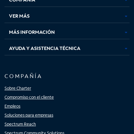
en
en
en
en
una
una
una
una
VER MÁS
pestaña
pestaña
pestaña
pestaña
nueva
nueva
nueva
nueva
MÁS INFORMACIÓN
AYUDA Y ASISTENCIA TÉCNICA
COMPAÑÍA
Sobre Charter
Compromiso con el cliente
Empleos
Soluciones para empresas
Spectrum Reach
Spectrum Community Solutions