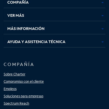
COMPAÑÍA
abre
abre
abre
abre
en
en
en
en
una
una
una
una
VER MÁS
pestaña
pestaña
pestaña
pestaña
nueva
nueva
nueva
nueva
MÁS INFORMACIÓN
AYUDA Y ASISTENCIA TÉCNICA
COMPAÑÍA
Sobre Charter
Compromiso con el cliente
Empleos
Soluciones para empresas
Spectrum Reach