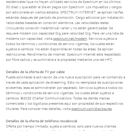
residenciales (que no hayan utilizado servicios de Spectrum en los últimos
30 días) y que estén al día en pagos con Spectrum. Los impuestos y cargos
son adicionales en ciertos estados. SPECTRUM INTERNET: se aplican tarifas
estándar después del período de promoción. Cargo adicional por instalación.
Velocidades basadas en conexión alámbrica. Las velocidades reales
(incluyendo conexión inalámbrica) varían y no están garantizadas. Se
requiere módem con capacidad Gig para velocidad Gig. Para ver una lista de
módems con capacidad, visita
spectrum.net/modem
. Servicios sujetos a
todos los términos y condiciones de servicio vigentes, los cuales están
sujetos a cambios. No están disponibles en todas las áreas. Se aplican
restricciones. Rendimiento de Internet: Spectrum Internet está respaldado
por fibra óptica y se suministra a la propiedad mediante una red HFC.
Detalles de la oferta de TV por cable
Puede solicitarse la activación de una nueva suscripción para ver contenido a
través de cada aplicación de streaming. Esto no reemplaza las suscripciones
existentes; esas se administrarán por separado. Servicios sujetos a todos los
términos y condiciones de servicio vigentes, los cuales están sujetos a
cambios. ©2025 Charter Communications. Todas las demás marcas
comerciales y los logotipos presentes aquí son propiedad de sus respectivos
titulares. Para conocer más detalles, visita
spectrum.com/disclosures
.
Detalles de la oferta de teléfono residencial
Oferta por tiempo limitado; sujeta a cambios; solo para nuevos clientes