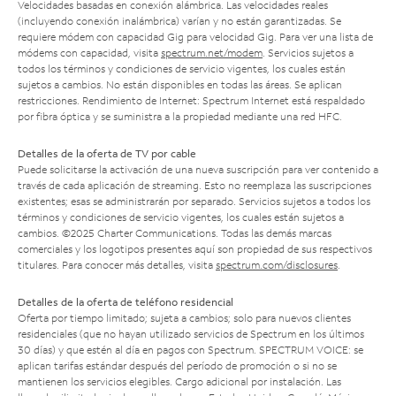
Velocidades basadas en conexión alámbrica. Las velocidades reales
(incluyendo conexión inalámbrica) varían y no están garantizadas. Se
requiere módem con capacidad Gig para velocidad Gig. Para ver una lista de
módems con capacidad, visita
spectrum.net/modem
. Servicios sujetos a
todos los términos y condiciones de servicio vigentes, los cuales están
sujetos a cambios. No están disponibles en todas las áreas. Se aplican
restricciones. Rendimiento de Internet: Spectrum Internet está respaldado
por fibra óptica y se suministra a la propiedad mediante una red HFC.
Detalles de la oferta de TV por cable
Puede solicitarse la activación de una nueva suscripción para ver contenido a
través de cada aplicación de streaming. Esto no reemplaza las suscripciones
existentes; esas se administrarán por separado. Servicios sujetos a todos los
términos y condiciones de servicio vigentes, los cuales están sujetos a
cambios. ©2025 Charter Communications. Todas las demás marcas
comerciales y los logotipos presentes aquí son propiedad de sus respectivos
titulares. Para conocer más detalles, visita
spectrum.com/disclosures
.
Detalles de la oferta de teléfono residencial
Oferta por tiempo limitado; sujeta a cambios; solo para nuevos clientes
residenciales (que no hayan utilizado servicios de Spectrum en los últimos
30 días) y que estén al día en pagos con Spectrum. SPECTRUM VOICE: se
aplican tarifas estándar después del período de promoción o si no se
mantienen los servicios elegibles. Cargo adicional por instalación. Las