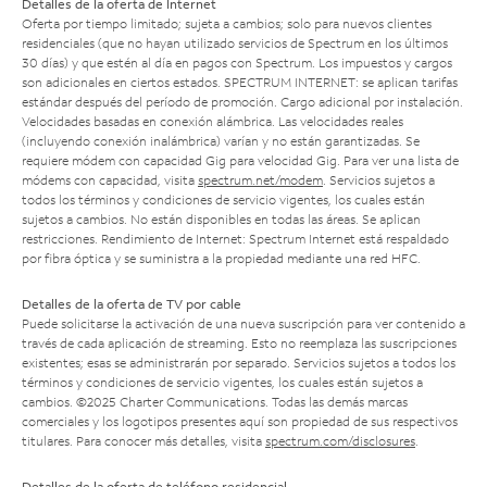
Detalles de la oferta de Internet
Oferta por tiempo limitado; sujeta a cambios; solo para nuevos clientes
residenciales (que no hayan utilizado servicios de Spectrum en los últimos
30 días) y que estén al día en pagos con Spectrum. Los impuestos y cargos
son adicionales en ciertos estados. SPECTRUM INTERNET: se aplican tarifas
estándar después del período de promoción. Cargo adicional por instalación.
Velocidades basadas en conexión alámbrica. Las velocidades reales
(incluyendo conexión inalámbrica) varían y no están garantizadas. Se
requiere módem con capacidad Gig para velocidad Gig. Para ver una lista de
módems con capacidad, visita
spectrum.net/modem
. Servicios sujetos a
todos los términos y condiciones de servicio vigentes, los cuales están
sujetos a cambios. No están disponibles en todas las áreas. Se aplican
restricciones. Rendimiento de Internet: Spectrum Internet está respaldado
por fibra óptica y se suministra a la propiedad mediante una red HFC.
Detalles de la oferta de TV por cable
Puede solicitarse la activación de una nueva suscripción para ver contenido a
través de cada aplicación de streaming. Esto no reemplaza las suscripciones
existentes; esas se administrarán por separado. Servicios sujetos a todos los
términos y condiciones de servicio vigentes, los cuales están sujetos a
cambios. ©2025 Charter Communications. Todas las demás marcas
comerciales y los logotipos presentes aquí son propiedad de sus respectivos
titulares. Para conocer más detalles, visita
spectrum.com/disclosures
.
Detalles de la oferta de teléfono residencial