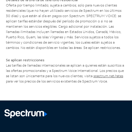
Oferta por tiempo limitado; sujeta a cambios; solo para nuevos clientes
residenciales (que no hayan utilizado servicios de Spectrum en los últimos
30 días) y que estén al día en pagos con Spectrum. SPECTRUM VOICE: se
aplican tarifas estándar después del período de promoción o si no se
mantienen los servicios elegibles. Cargo adicional por instalación. Las
llamadas ilimitadas incluyen llamadas en Estados Unidos, Canadá, México,
Puerto Rico, Guam, las Islas Vírgenes y más. Servicios sujetos a todos los
términos y condiciones de servicio vigentes, los cuales están sujetos a
cambios. No están disponibles en todas las áreas. Se aplican restricciones.
Se aplican restricciones
Las tarifas de llamadas internacionales se aplican a quienes están suscritos a
las ofertas promocionales y a Spectrum Voice International. Los precios que
se listan son únicamente para los nuevos clientes; visita
spectrum.net/rates
para ver los precios de los servicios existentes de Spectrum Voice.