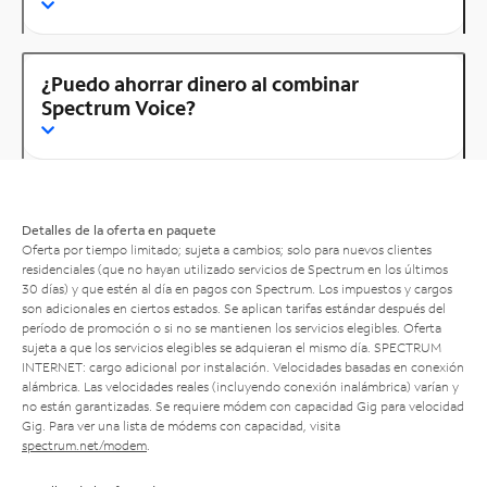
¿Puedo ahorrar dinero al combinar
Spectrum Voice?
Detalles de la oferta en paquete
Oferta por tiempo limitado; sujeta a cambios; solo para nuevos clientes
residenciales (que no hayan utilizado servicios de Spectrum en los últimos
30 días) y que estén al día en pagos con Spectrum. Los impuestos y cargos
son adicionales en ciertos estados. Se aplican tarifas estándar después del
período de promoción o si no se mantienen los servicios elegibles. Oferta
sujeta a que los servicios elegibles se adquieran el mismo día. SPECTRUM
INTERNET: cargo adicional por instalación. Velocidades basadas en conexión
alámbrica. Las velocidades reales (incluyendo conexión inalámbrica) varían y
no están garantizadas. Se requiere módem con capacidad Gig para velocidad
Gig. Para ver una lista de módems con capacidad, visita
spectrum.net/modem
.