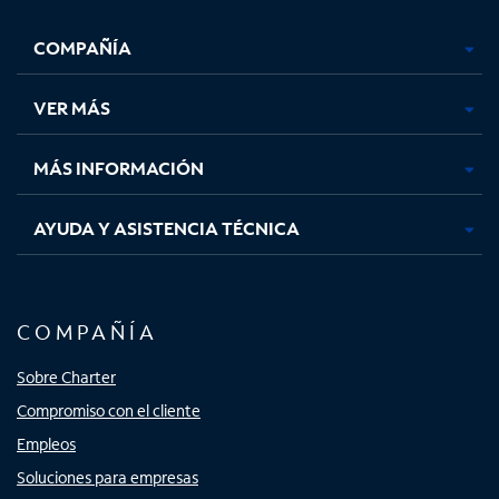
Facebook,
Instagram,
Youtube,
X,
se
se
se
se
COMPAÑÍA
abre
abre
abre
abre
en
en
en
en
una
una
una
una
VER MÁS
pestaña
pestaña
pestaña
pestaña
nueva
nueva
nueva
nueva
MÁS INFORMACIÓN
AYUDA Y ASISTENCIA TÉCNICA
COMPAÑÍA
Sobre Charter
Compromiso con el cliente
Empleos
Soluciones para empresas