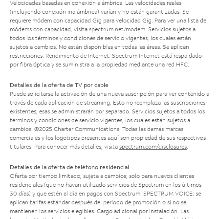
Velocidades basadas en conexión alámbrica. Las velocidades reales
(incluyendo conexión inalámbrica) varían y no están garantizadas. Se
requiere módem con capacidad Gig para velocidad Gig. Para ver una lista de
módems con capacidad, visita
spectrum.net/modem
. Servicios sujetos a
todos los términos y condiciones de servicio vigentes, los cuales están
sujetos a cambios. No están disponibles en todas las áreas. Se aplican
restricciones. Rendimiento de Internet: Spectrum Internet está respaldado
por fibra óptica y se suministra a la propiedad mediante una red HFC.
Detalles de la oferta de TV por cable
Puede solicitarse la activación de una nueva suscripción para ver contenido a
través de cada aplicación de streaming. Esto no reemplaza las suscripciones
existentes; esas se administrarán por separado. Servicios sujetos a todos los
términos y condiciones de servicio vigentes, los cuales están sujetos a
cambios. ©2025 Charter Communications. Todas las demás marcas
comerciales y los logotipos presentes aquí son propiedad de sus respectivos
titulares. Para conocer más detalles, visita
spectrum.com/disclosures
.
Detalles de la oferta de teléfono residencial
Oferta por tiempo limitado; sujeta a cambios; solo para nuevos clientes
residenciales (que no hayan utilizado servicios de Spectrum en los últimos
30 días) y que estén al día en pagos con Spectrum. SPECTRUM VOICE: se
aplican tarifas estándar después del período de promoción o si no se
mantienen los servicios elegibles. Cargo adicional por instalación. Las