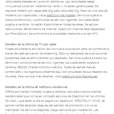
Velocidades basadas en conexión alámbrica. Las velocidades reales
(incluyendo conexión inalámbrica) varían y no están garantizadas. Se
requiere módem con capacidad Gig para velocidad Gig. Para ver una lista de
módems con capacidad, visita
spectrum.net/modem
. Servicios sujetos a
todos los términos y condiciones de servicio vigentes, los cuales están
sujetos a cambios. No están disponibles en todas las áreas. Se aplican
restricciones. Rendimiento de Internet: Spectrum Internet está respaldado
por fibra óptica y se suministra a la propiedad mediante una red HFC.
Detalles de la oferta de TV por cable
Puede solicitarse la activación de una nueva suscripción para ver contenido a
través de cada aplicación de streaming. Esto no reemplaza las suscripciones
existentes; esas se administrarán por separado. Servicios sujetos a todos los
términos y condiciones de servicio vigentes, los cuales están sujetos a
cambios. ©2025 Charter Communications. Todas las demás marcas
comerciales y los logotipos presentes aquí son propiedad de sus respectivos
titulares. Para conocer más detalles, visita
spectrum.com/disclosures
.
Detalles de la oferta de teléfono residencial
Oferta por tiempo limitado; sujeta a cambios; solo para nuevos clientes
residenciales (que no hayan utilizado servicios de Spectrum en los últimos
30 días) y que estén al día en pagos con Spectrum. SPECTRUM VOICE: se
aplican tarifas estándar después del período de promoción o si no se
mantienen los servicios elegibles. Cargo adicional por instalación. Las