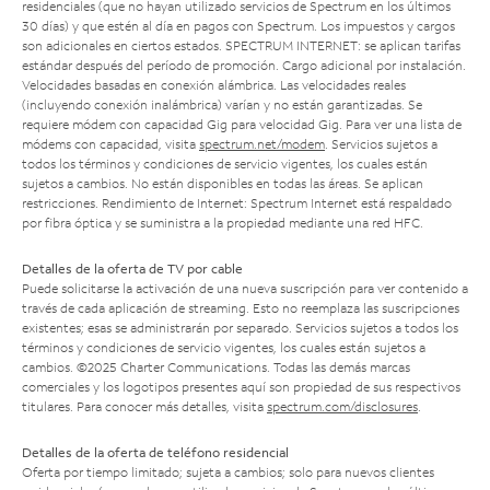
residenciales (que no hayan utilizado servicios de Spectrum en los últimos
30 días) y que estén al día en pagos con Spectrum. Los impuestos y cargos
son adicionales en ciertos estados. SPECTRUM INTERNET: se aplican tarifas
estándar después del período de promoción. Cargo adicional por instalación.
Velocidades basadas en conexión alámbrica. Las velocidades reales
(incluyendo conexión inalámbrica) varían y no están garantizadas. Se
requiere módem con capacidad Gig para velocidad Gig. Para ver una lista de
módems con capacidad, visita
spectrum.net/modem
. Servicios sujetos a
todos los términos y condiciones de servicio vigentes, los cuales están
sujetos a cambios. No están disponibles en todas las áreas. Se aplican
restricciones. Rendimiento de Internet: Spectrum Internet está respaldado
por fibra óptica y se suministra a la propiedad mediante una red HFC.
Detalles de la oferta de TV por cable
Puede solicitarse la activación de una nueva suscripción para ver contenido a
través de cada aplicación de streaming. Esto no reemplaza las suscripciones
existentes; esas se administrarán por separado. Servicios sujetos a todos los
términos y condiciones de servicio vigentes, los cuales están sujetos a
cambios. ©2025 Charter Communications. Todas las demás marcas
comerciales y los logotipos presentes aquí son propiedad de sus respectivos
titulares. Para conocer más detalles, visita
spectrum.com/disclosures
.
Detalles de la oferta de teléfono residencial
Oferta por tiempo limitado; sujeta a cambios; solo para nuevos clientes