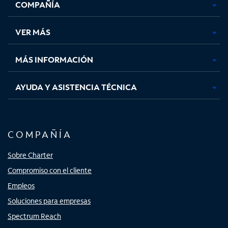
COMPAÑÍA
abre
abre
abre
abre
en
en
en
en
una
una
una
una
VER MÁS
pestaña
pestaña
pestaña
pestaña
nueva
nueva
nueva
nueva
MÁS INFORMACIÓN
AYUDA Y ASISTENCIA TÉCNICA
COMPAÑÍA
Sobre Charter
Compromiso con el cliente
Empleos
Soluciones para empresas
Spectrum Reach