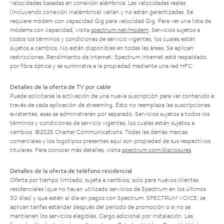
Velocidades basadas en conexión alámbrica. Las velocidades reales
(incluyendo conexión inalámbrica) varían y no están garantizadas. Se
requiere módem con capacidad Gig para velocidad Gig. Para ver una lista de
módems con capacidad, visita
spectrum.net/modem
. Servicios sujetos a
todos los términos y condiciones de servicio vigentes, los cuales están
sujetos a cambios. No están disponibles en todas las áreas. Se aplican
restricciones. Rendimiento de Internet: Spectrum Internet está respaldado
por fibra óptica y se suministra a la propiedad mediante una red HFC.
Detalles de la oferta de TV por cable
Puede solicitarse la activación de una nueva suscripción para ver contenido a
través de cada aplicación de streaming. Esto no reemplaza las suscripciones
existentes; esas se administrarán por separado. Servicios sujetos a todos los
términos y condiciones de servicio vigentes, los cuales están sujetos a
cambios. ©2025 Charter Communications. Todas las demás marcas
comerciales y los logotipos presentes aquí son propiedad de sus respectivos
titulares. Para conocer más detalles, visita
spectrum.com/disclosures
.
Detalles de la oferta de teléfono residencial
Oferta por tiempo limitado; sujeta a cambios; solo para nuevos clientes
residenciales (que no hayan utilizado servicios de Spectrum en los últimos
30 días) y que estén al día en pagos con Spectrum. SPECTRUM VOICE: se
aplican tarifas estándar después del período de promoción o si no se
mantienen los servicios elegibles. Cargo adicional por instalación. Las