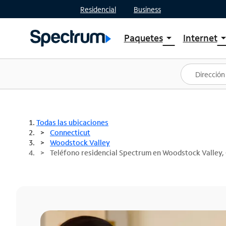
Residencial
Business
Paquetes
Internet
arrow_drop_down
arrow_drop
Ver paquetes
Spectr
Spectrum One
Planes
Mejores ofertas
Spectr
Ofertas en tu área
Intern
Todas las ubicaciones
Connecticut
Woodstock Valley
Teléfono residencial Spectrum en Woodstock Valley,