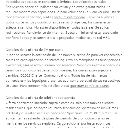
Velocidades basadas en conexión alámbrica. Las velocidades reales
(incluyendo conexión inalámbrica) varían y no están garantizadas. Se
requiere módem con capacidad Gig para velocidad Gig. Para ver una lista de
módems con capacidad, visita
spectrum.net/modem
. Servicios sujetos a
todos los términos y condiciones de servicio vigentes, los cuales están
sujetos a cambios. No están disponibles en todas las áreas. Se aplican
restricciones. Rendimiento de Internet: Spectrum Internet está respaldado
por fibra óptica y se suministra a la propiedad mediante una red HFC.
Detalles de la oferta de TV por cable
Puede solicitarse la activación de una nueva suscripción para ver contenido a
través de cada aplicación de streaming. Esto no reemplaza las suscripciones
existentes; esas se administrarán por separado. Servicios sujetos a todos los
términos y condiciones de servicio vigentes, los cuales están sujetos a
cambios. ©2025 Charter Communications. Todas las demás marcas
comerciales y los logotipos presentes aquí son propiedad de sus respectivos
titulares. Para conocer más detalles, visita
spectrum.com/disclosures
.
Detalles de la oferta de teléfono residencial
Oferta por tiempo limitado; sujeta a cambios; solo para nuevos clientes
residenciales (que no hayan utilizado servicios de Spectrum en los últimos
30 días) y que estén al día en pagos con Spectrum. SPECTRUM VOICE: se
aplican tarifas estándar después del período de promoción o si no se
mantienen los servicios elegibles. Cargo adicional por instalación. Las