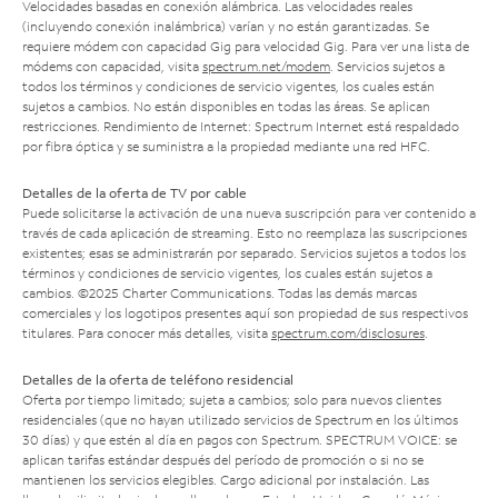
Velocidades basadas en conexión alámbrica. Las velocidades reales
(incluyendo conexión inalámbrica) varían y no están garantizadas. Se
requiere módem con capacidad Gig para velocidad Gig. Para ver una lista de
módems con capacidad, visita
spectrum.net/modem
. Servicios sujetos a
todos los términos y condiciones de servicio vigentes, los cuales están
sujetos a cambios. No están disponibles en todas las áreas. Se aplican
restricciones. Rendimiento de Internet: Spectrum Internet está respaldado
por fibra óptica y se suministra a la propiedad mediante una red HFC.
Detalles de la oferta de TV por cable
Puede solicitarse la activación de una nueva suscripción para ver contenido a
través de cada aplicación de streaming. Esto no reemplaza las suscripciones
existentes; esas se administrarán por separado. Servicios sujetos a todos los
términos y condiciones de servicio vigentes, los cuales están sujetos a
cambios. ©2025 Charter Communications. Todas las demás marcas
comerciales y los logotipos presentes aquí son propiedad de sus respectivos
titulares. Para conocer más detalles, visita
spectrum.com/disclosures
.
Detalles de la oferta de teléfono residencial
Oferta por tiempo limitado; sujeta a cambios; solo para nuevos clientes
residenciales (que no hayan utilizado servicios de Spectrum en los últimos
30 días) y que estén al día en pagos con Spectrum. SPECTRUM VOICE: se
aplican tarifas estándar después del período de promoción o si no se
mantienen los servicios elegibles. Cargo adicional por instalación. Las