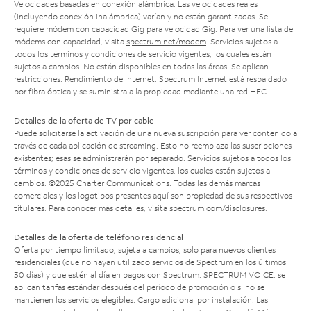
Velocidades basadas en conexión alámbrica. Las velocidades reales
(incluyendo conexión inalámbrica) varían y no están garantizadas. Se
requiere módem con capacidad Gig para velocidad Gig. Para ver una lista de
módems con capacidad, visita
spectrum.net/modem
. Servicios sujetos a
todos los términos y condiciones de servicio vigentes, los cuales están
sujetos a cambios. No están disponibles en todas las áreas. Se aplican
restricciones. Rendimiento de Internet: Spectrum Internet está respaldado
por fibra óptica y se suministra a la propiedad mediante una red HFC.
Detalles de la oferta de TV por cable
Puede solicitarse la activación de una nueva suscripción para ver contenido a
través de cada aplicación de streaming. Esto no reemplaza las suscripciones
existentes; esas se administrarán por separado. Servicios sujetos a todos los
términos y condiciones de servicio vigentes, los cuales están sujetos a
cambios. ©2025 Charter Communications. Todas las demás marcas
comerciales y los logotipos presentes aquí son propiedad de sus respectivos
titulares. Para conocer más detalles, visita
spectrum.com/disclosures
.
Detalles de la oferta de teléfono residencial
Oferta por tiempo limitado; sujeta a cambios; solo para nuevos clientes
residenciales (que no hayan utilizado servicios de Spectrum en los últimos
30 días) y que estén al día en pagos con Spectrum. SPECTRUM VOICE: se
aplican tarifas estándar después del período de promoción o si no se
mantienen los servicios elegibles. Cargo adicional por instalación. Las