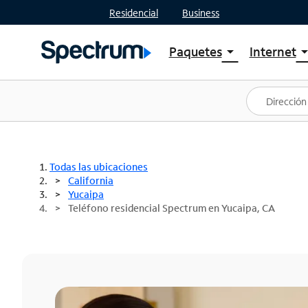
Residencial
Business
Paquetes
Internet
arrow_drop_down
arrow_drop
Ver paquetes
Spectr
Spectrum One
Planes
Mejores ofertas
Spectr
Ofertas en tu área
Intern
Todas las ubicaciones
California
Yucaipa
Teléfono residencial Spectrum en Yucaipa, CA